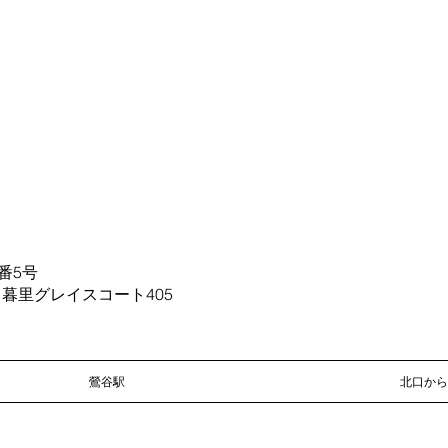
番5号
イスコート405
鶯谷駅
北口から