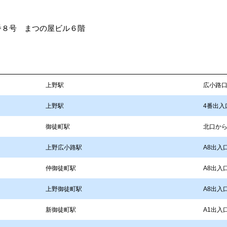
番８号 まつの屋ビル６階
上野駅
広小路口
上野駅
4番出入
御徒町駅
北口から
上野広小路駅
A8出入
仲御徒町駅
A8出入
上野御徒町駅
A8出入
新御徒町駅
A1出入