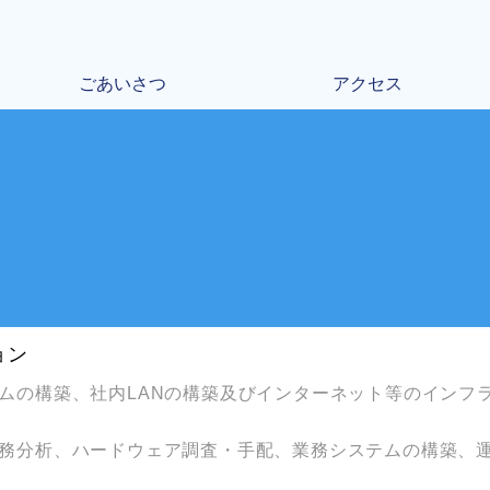
ごあいさつ
アクセス
ョン
ムの構築、社内LANの構築及びインターネット等の
インフ
務分析、ハードウェア調査・手配、
業務システムの構築、