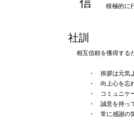
信
積極的に
社訓
相互信頼を獲得する
・ 挨拶は元気よ
・ 向上心を忘れ
・ コミュニケー
・ 誠意を持って
・ 常に感謝の気