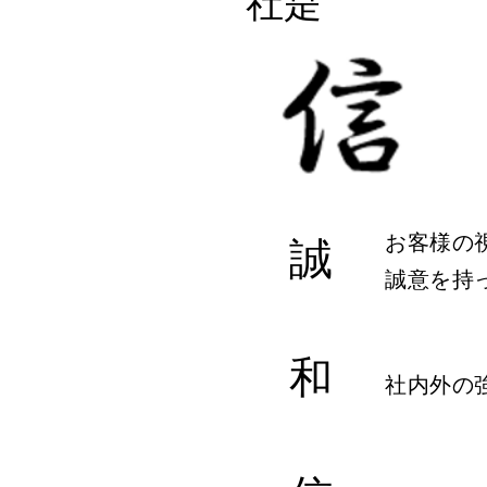
社是
お客様の
誠
誠意を持
和
社内外の